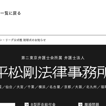
一覧に戻る
ン・リーグ公式戦 始球式のお知らせ​
第二東京弁護士会所属 弁護士法人
幌
仙台
大宮
千葉
横浜
名古屋
京都
大阪
北九州
福
B型肝炎給付金
離婚問題