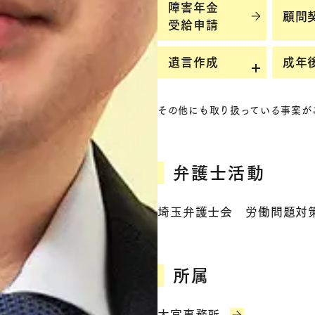
障害年金
顧問契
受給申請
遺言作成​
成年
その他にも取り扱っている事案が
弁護士活動
埼玉弁護士会 労働問題対
所属
大宮事務所