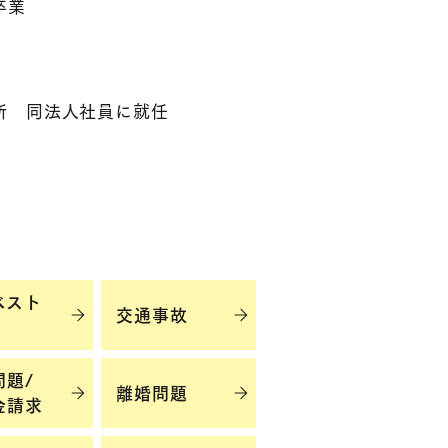
卒業
務所
同法人社員に就任
ベスト
交通事故
問題/
離婚問題
金請求