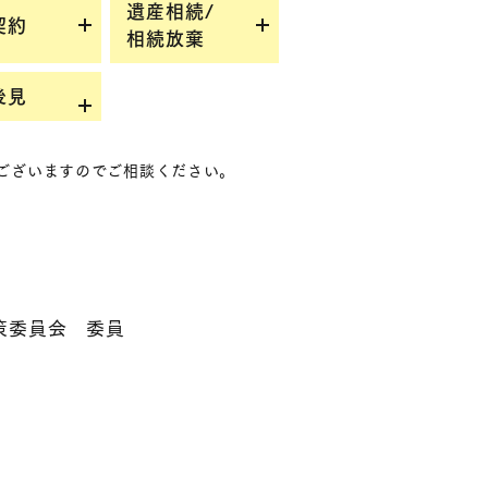
遺産相続/
約​
相続放棄
後見
ございますのでご相談ください。​
策委員会 委員