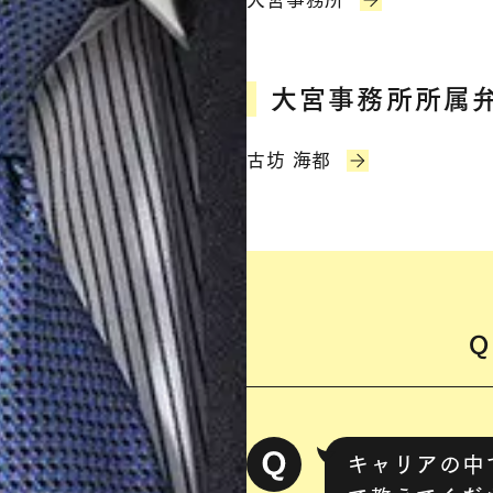
大宮事務所所属弁
古坊 海都
Q
キャリアの中