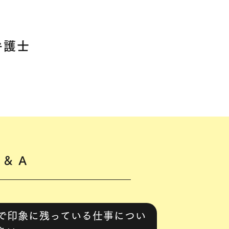
護士​
 & A
で印象に残っている仕事につい