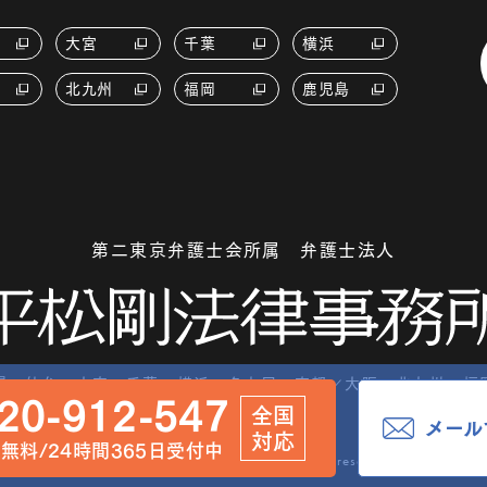
大宮
千葉
横浜
北九州
福岡
鹿児島
第二東京弁護士会所属 弁護士法人
幌
仙台
大宮
千葉
横浜
名古屋
京都
大阪
北九州
福
20-912-547
全国
メール
対応
無料/24時間365日受付中
Copyright hiramatsu-go pat. All rights reserved.