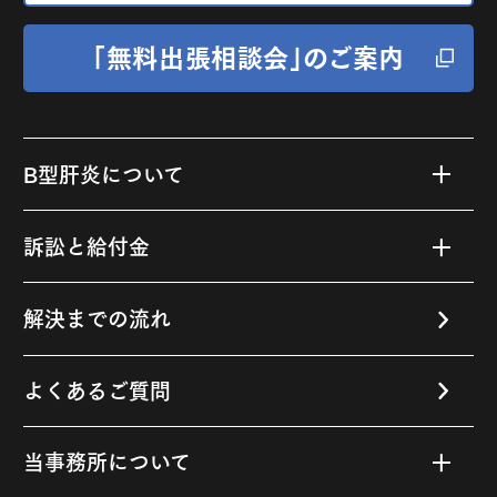
「無料出張相談会」のご案内
B型肝炎について
B型肝炎とは
訴訟と給付金
B型肝炎の感染経路や原因
B型肝炎訴訟について
解決までの流れ
B型肝炎の検査と診断
B型肝炎給付金の
受給対象者と要件
よくあるご質問
B型肝炎ウイルス
感染後の
B型肝炎給付金額
当事務所について
経過と症状