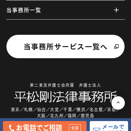
B型肝炎給付金
申請に必要な書類
私たちの強み
当事務所一覧
B型肝炎の治療法
費用について
B型肝炎の予防・治療後の注意
お客さまの声
当事務所サービス一覧へ
専門医療機関のご紹介
弁護士紹介
事務所一覧
第二東京弁護士会所属 弁護士法人
サイトマップ
東京
札幌
仙台
大宮
千葉
横浜
名古屋
京都
大阪
北九州
福岡
鹿児島
個人情報保護方針
メールで
お電話でご相談
全国