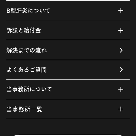
B型肝炎について
B型肝炎とは
訴訟と給付金
B型肝炎の感染経路や原因
B型肝炎訴訟について
解決までの流れ
B型肝炎の検査と診断
B型肝炎給付金の
受給対象者と要件
よくあるご質問
B型肝炎ウイルス
感染後の
B型肝炎給付金額
当事務所について
経過と症状
B型肝炎給付金
申請に必要な書類
私たちの強み
当事務所一覧
B型肝炎の治療法
費用について
B型肝炎の予防・治療後の注意