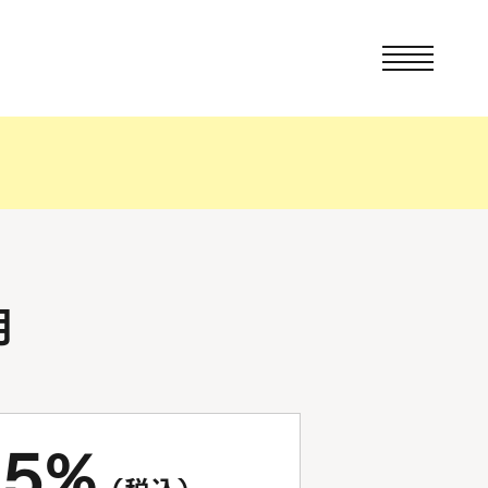
用
.5%