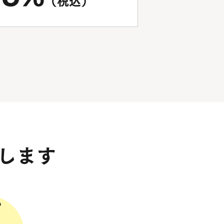
（税込）
します
め