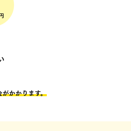
円
い
金がかかります。