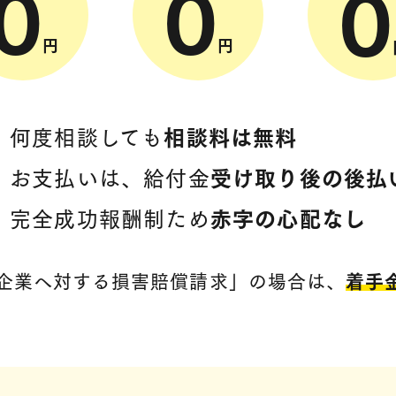
0
0
0
円
円
何度相談しても
相談料は無料
お支払いは、給付金
受け取り後の後払
完全成功報酬制ため
赤字の心配なし
企業へ対する損害賠償請求」
の場合は、
着手