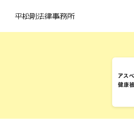
アス
健康