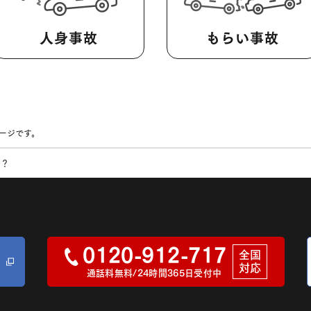
人身事故
もらい事故
ージです。
ら？
0120-912-717
全国
対応
通話料無料/24時間365日受付中