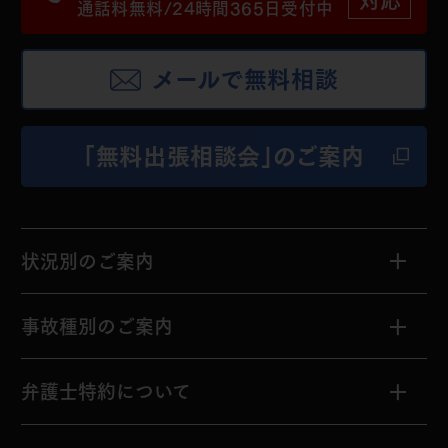
対応
通話料無料/24時間365日受付中
メールで無料相談
「無料出張相談会」のご案内
状況別のご案内
交通事故の発生
事故種別のご案内
治療中
物損事故
弁護士特約について
「そろそろ症状固定」
と言われた