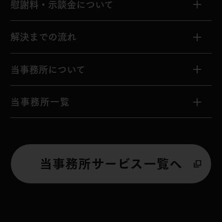
人身事故
弁護士特約とは？
慰謝料・示談金について
後遺障害等級認定
を受けた
もらい事故
弁護士特約がない方へ
慰謝料、示談金の違いとは
解決までの流れ
示談交渉
死亡事故
示談交渉で請求できること
解決までの流れ
当事務所について
被害者のご家族
用語集
慰謝料・示談金
シミュレーション
解決事例
私たちの強み
当事務所一覧
解決事例
無料相談のご案内
当事務所サービス一覧へ
費用について
弁護士紹介