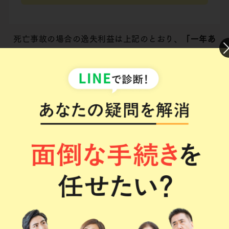
死亡事故の場合の逸失利益は上記のとおり、
「一年あ
たりの基礎収入」×（1－生活控除率）×「労働能力喪
失期間に対するライプニッツ係数」
により算出します。
各項目の詳細については以下で解説させていただきま
す。
一年あたりの基礎収入
一年あたりの基礎収入は、被害者の年収で考えます。
また
事故前の収入額がベース
となります。
収入の基準