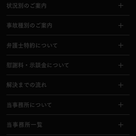
状況別のご案内
交通事故の発生
事故種別のご案内
治療中
物損事故
弁護士特約について
「そろそろ症状固定」
と言われた
人身事故
弁護士特約とは？
慰謝料・示談金について
後遺障害等級認定
を受けた
もらい事故
弁護士特約がない方へ
慰謝料、示談金の違いとは
解決までの流れ
示談交渉
死亡事故
示談交渉で請求できること
解決までの流れ
当事務所について
被害者のご家族
用語集
慰謝料・示談金
シミュレーション
解決事例
私たちの強み
当事務所一覧