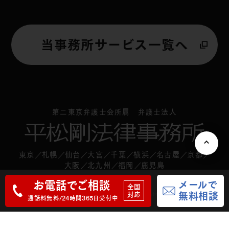
解決事例
無料相談のご案内
当事務所サービス一覧へ
費用について
弁護士紹介
第二東京弁護士会所属 弁護士法人
事務所一覧
東京
札幌
仙台
大宮
千葉
横浜
名古屋
京都
大阪
北九州
福岡
鹿児島
サイトマップ
お電話でご相談
メールで
全国
Copyright hiramatsu-go pat. All rights reserved.
対応
無料相談
個人情報保護方針
通話料無料/24時間365日受付中