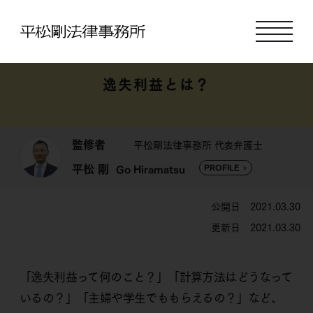
逸失利益とは？
監修者
平松剛法律事務所 代表弁護士
平松 剛
PROFILE
Go Hiramatsu
公開日 2021.03.30
更新日 2021.03.30
「逸失利益って何のこと？」「計算方法はどうなって
いるの？」「主婦や学生でももらえるの？」など、